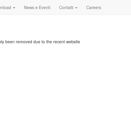
nload
News e Eventi
Contatti
Careers
bably been removed due to the recent website